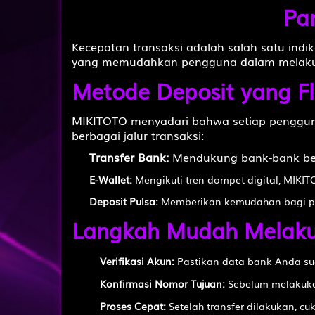
Pa
Kecepatan transaksi adalah salah satu indi
yang memudahkan pengguna dalam melakuk
Metode Deposit yang Fl
MIKITOTO menyadari bahwa setiap pengguna
berbagai jalur transaksi:
Transfer Bank:
Mendukung bank-bank besar
E-Wallet:
Mengikuti tren dompet digital, MIKI
Deposit Pulsa:
Memberikan kemudahan bagi pen
Langkah Mudah Melaku
Verifikasi Akun:
Pastikan data bank Anda su
Konfirmasi Nomor Tujuan:
Sebelum melakukan
Proses Cepat:
Setelah transfer dilakukan, c