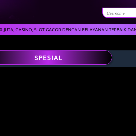
NO, SLOT GACOR DENGAN PELAYANAN TERBAIK DAN TERPERCAYA 
SPESIAL