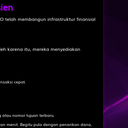
ien
O telah membangun infrastruktur finansial
eh karena itu, mereka menyediakan
saksi cepat.
 atau nomor tujuan terbaru.
gan menit. Begitu pula dengan penarikan dana,