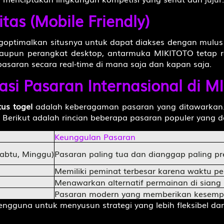
tas (Mobile Friendly)
engoptimalkan situsnya untuk dapat diakses dengan mulus
pun perangkat desktop, antarmuka MIKITOTO tetap res
asaran secara real-time di mana saja dan kapan saja.
asi Pasaran Internasional di 
tus togel
adalah keberagaman pasaran yang ditawarkan.
i. Berikut adalah rincian beberapa pasaran populer yang 
Keunggulan Pasaran
Sabtu, Minggu)
Pasaran paling tua dan dianggap paling pres
Memiliki peminat terbesar karena waktu pe
Menawarkan alternatif permainan di siang 
Pasaran modern yang memberikan kesempat
guna untuk menyusun strategi yang lebih fleksibel dan