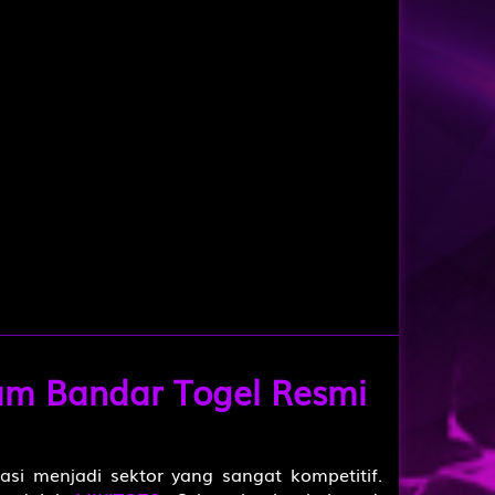
am Bandar Togel Resmi
asi menjadi sektor yang sangat kompetitif.