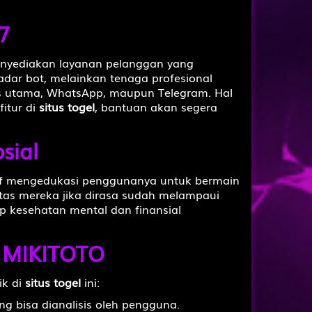
7
nyediakan layanan pelanggan yang
adar bot, melainkan tenaga profesional
us utama, WhatsApp, maupun Telegram. Hal
itur di
situs togel
, bantuan akan segera
sial
tif mengedukasi penggunanya untuk bermain
tas mereka jika dirasa sudah melampaui
p kesehatan mental dan finansial
i MIKITOTO
ik di
situs togel
ini:
g bisa dianalisis oleh pengguna.