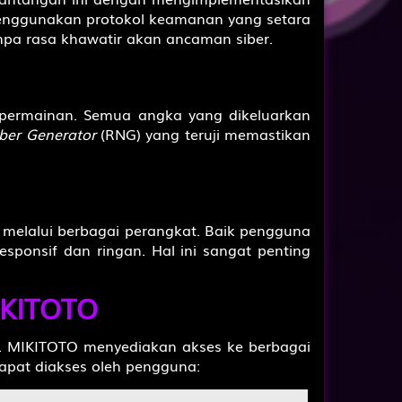
si menggunakan protokol keamanan yang setara
npa rasa khawatir akan ancaman siber.
 permainan. Semua angka yang dikeluarkan
er Generator
(RNG) yang teruji memastikan
 melalui berbagai perangkat. Baik pengguna
ponsif dan ringan. Hal ini sangat penting
MIKITOTO
 MIKITOTO menyediakan akses ke berbagai
dapat diakses oleh pengguna: