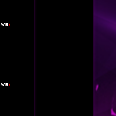
0 WIB
(
0 WIB
(