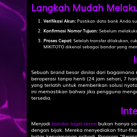
Langkah Mudah Melaku
Verifikasi Akun:
Pastikan data bank Anda su
Konfirmasi Nomor Tujuan:
Sebelum melakukan
Proses Cepat:
Setelah transfer dilakukan, c
MIKITOTO dikenal sebagai bandar yang mem
Sebuah brand besar dinilai dari bagaima
beroperasi tanpa henti (24 jam sehari, 7 h
yang terlatih untuk memberikan solusi nyata
ini memastikan bahwa jika pengguna mengal
tersedia.
Int
Menjadi
bandar togel resmi
bukan hanya soa
dengan bijak. Mereka menyediakan fitur-fi
batas kenyamanan pribadi. Program "Bermai