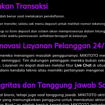
kan Transaksi
dah benar saat melakukan pendaftaran.
 transfer, selalu cek menu deposit untuk melihat nomor rekening
ukup isi form deposit dan sistem akan memprosesnya dalam hitun
iliki waktu pemrosesan
withdraw
tercepat di kelasnya.
Inovasi Layanan Pelanggan 24/
na mereka menangani masalah penggunanya. MIKITOTO me
ari seminggu). Tim dukungan pelanggan mereka bukan sek
. Layanan ini dapat diakses melalui fitur
Live Chat
di sit
ami kendala teknis atau memiliki pertanyaan mengenai f
egritas dan Tanggung Jawab So
l bisnis, tetapi juga soal tanggung jawab. MIKITOTO ak
tur yang memungkinkan pengguna untuk membatasi aktivi
n Bijak" ini adalah bentuk kepedulian MIKITOTO terhada