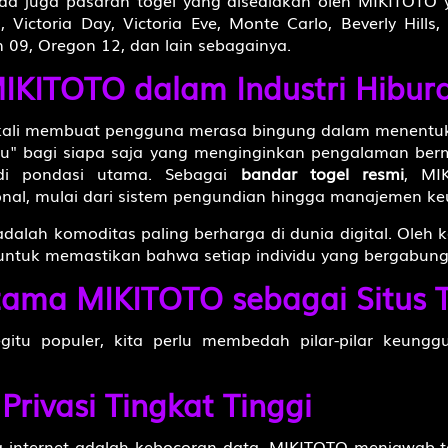
 juga pasaran togel yang disediakan oleh MIKITOTO 
, Victoria Day, Victoria Eve, Monte Carlo, Beverly Hil
 09, Oregon 12, dan lain sebagainya.
MIKITOTO dalam Industri Hibura
gkali membuat pengguna merasa bingung dalam menentu
ntu" bagi siapa saja yang menginginkan pengalaman berm
adi pondasi utama. Sebagai
bandar togel resmi
, MI
ional, mulai dari sistem pengundian hingga manajemen k
ah komoditas paling berharga di dunia digital. Oleh ka
tuk memastikan bahwa setiap individu yang bergabung m
ama MIKITOTO sebagai Situs 
u populer, kita perlu membedah pilar-pilar keunggu
rivasi Tingkat Tinggi
a internet adalah kebocoran data. MIKITOTO menjawab