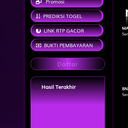
Promosi
PREDIKSI TOGEL
MA
LINK RTP GACOR
Se
BUKTI PEMBAYARAN
Daftar
Hasil Terakhir
BN
Se
SYDNEY NIGHT
6
3
7
7
FLORIDA MID
8
0
0
5
SINGAPOREEVE
9
8
0
7