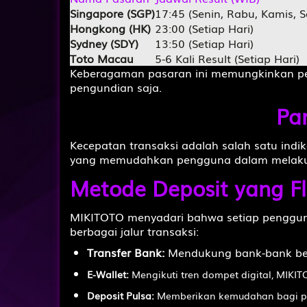
Singapore (SGP)
17:45 (Senin, Rabu, Kamis, 
Hongkong (HK)
23:00 (Setiap Hari)
Sydney (SDY)
13:50 (Setiap Hari)
Toto Macau
5-6 Kali Result (Setiap Hari)
Keberagaman pasaran ini memungkinkan peng
pengundian saja.
Pa
Kecepatan transaksi adalah salah satu indi
yang memudahkan pengguna dalam melakuk
Metode Deposit yang Fl
MIKITOTO menyadari bahwa setiap pengguna
berbagai jalur transaksi:
Transfer Bank:
Mendukung bank-bank besar
E-Wallet:
Mengikuti tren dompet digital, MIKI
Deposit Pulsa:
Memberikan kemudahan bagi pen