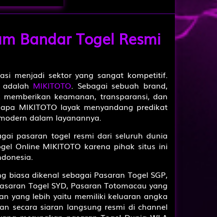
am Bandar Togel Resmi
asi menjadi sektor yang sangat kompetitif.
a adalah
MIKITOTO
. Sebagai sebuah brand,
k memberikan keamanan, transparansi, dan
gapa MIKITOTO layak menyandang predikat
 modern dalam layanannya.
gai pasaran togel resmi dari seluruh dunia
ogel Online MIKITOTO karena pihak situs ini
ndonesia.
g biasa dikenal sebagai Pasaran Togel SGP,
 Pasaran Togel SYD, Pasaran Totomacau yang
n yang lebih yaitu memiliki keluaran angka
an secara siaran langsung resmi di channel