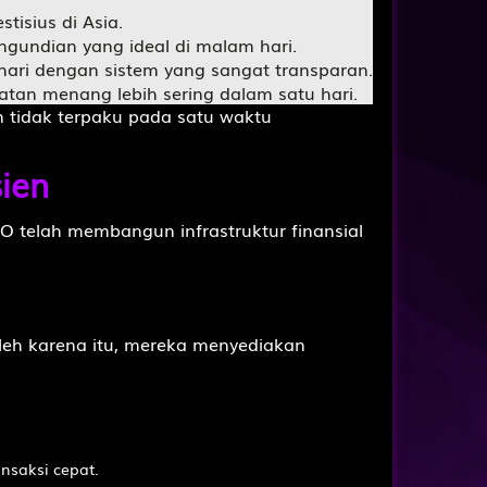
tisius di Asia.
ngundian yang ideal di malam hari.
hari dengan sistem yang sangat transparan.
an menang lebih sering dalam satu hari.
 tidak terpaku pada satu waktu
ien
O telah membangun infrastruktur finansial
eh karena itu, mereka menyediakan
saksi cepat.