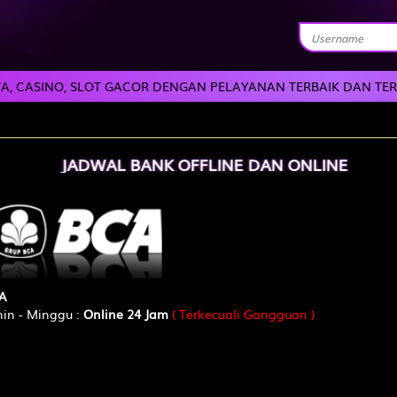
 SLOT GACOR DENGAN PELAYANAN TERBAIK DAN TERPERCAYA SE-
JADWAL BANK OFFLINE DAN ONLINE
A
nin - Minggu :
Online 24 Jam
( Terkecuali Gangguan )