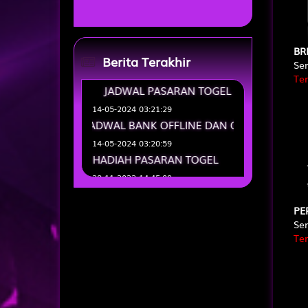
VIRGINIA DAY
5
8
0
6
BR
Berita Terakhir
Se
Te
JADWAL PASARAN TOGEL
14-05-2024 03:21:29
JADWAL BANK OFFLINE DAN ONLINE
14-05-2024 03:20:59
HADIAH PASARAN TOGEL
28-11-2023 14:45:09
PE
Se
Te