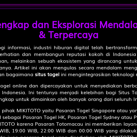
ngkap dan Eksplorasi Mendal
& Terpercaya
 informasi, industri hiburan digital telah bertransform
perhatian dan membangun reputasi kokoh di Indonesi
an, melainkan sebuah ekosistem yang dirancang untu
nya. Artikel ini akan mengulas secara mendalam men
dan bagaimana
situs togel
ini mengintegrasikan teknologi
togel online dan dipercayakan untuk menyediakan berba
 Indonesia. Ini tentunya menjadi kelebihan bagi Situs T
gkap untuk dimainkan oleh banyak orang dari seluruh I
 pihak MIKITOTO yaitu Pasaran Togel Singapore atau yan
l sebagai Pasaran Togel HK, Pasaran Togel Sydney atau
KITOTO karena Pasaran Totomacau ini memberikan layana
 WIB, 19:00 WIB, 22:00 WIB dan 00:00 WIB yang dilakuk