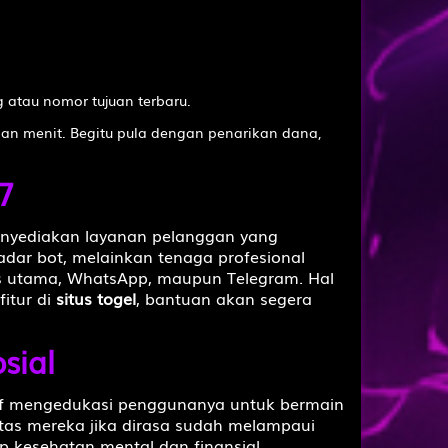
 atau nomor tujuan terbaru.
gan menit. Begitu pula dengan penarikan dana,
7
nyediakan layanan pelanggan yang
adar bot, melainkan tenaga profesional
us utama, WhatsApp, maupun Telegram. Hal
itur di
situs togel
, bantuan akan segera
sial
tif mengedukasi penggunanya untuk bermain
tas mereka jika dirasa sudah melampaui
p kesehatan mental dan finansial