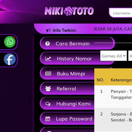
TO BANDAR TOGEL HADIAH TERBESAR 10 JUTA, CASINO, SLOT G
Info Terkini:
Cara Bermain
History Nomor
Buku Mimpi
NO.
NO.
Keteranga
Keteranga
Referral
1
Penyair - 
Tanggalan
Hubungi Kami
2
Sarjana - 
Lupa Password
Sandal - 