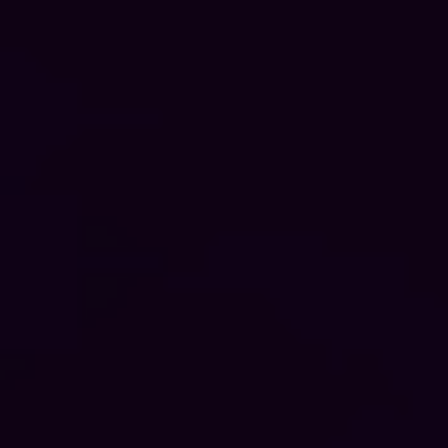
115
Tepung
116
Bayi Minu
117
Becak
118
Tenun Puc
119
Tentara
120
Bedak
121
Tentara
122
Tengok Or
123
Tengok Or
124
Tempat Ti
125
Tempat R
126
Beli Ikan 