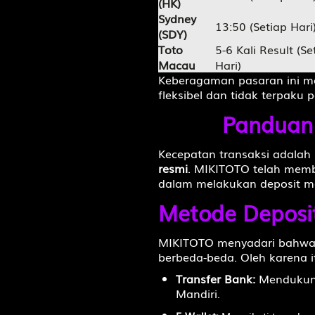
(HK)
38
Orang Gila 
Sydney
13:50 (Setiap Hari
Buriswara
(SDY)
Toto
5-6 Kali Result (Se
Macau
Hari)
39
Siluman Ai
Keberagaman pasaran ini m
Toples - W
fleksibel dan tidak terpaku
Panduan 
40
Putri Kipas
Apokat,Alp
Kecepatan transaksi adalah 
resmi
. MIKITOTO telah mem
41
Petani - Pe
dalam melakukan deposit m
Cukur - Ir
Metode Deposit
42
Prajurit -
MIKITOTO menyadari bahwa 
Angin - Ci
berbeda-beda. Oleh karena i
Transfer Bank:
Mendukung 
43
Raksasa - 
Mandiri.
Es - Praha