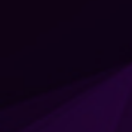
127
Tembakau
128
Beli Kain
129
Belinjo
130
Benang
131
Telepon
132
Teklek
133
Teh Obat
134
Tebu
135
Tas Uang
136
Bendera
137
Tas tanga
138
Tas Ravia