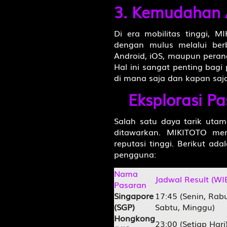
32
Kepala Des
3. Kemudahan Ak
Ceret - Se
Di era mobilitas tinggi, 
dengan mulus melalui be
33
Penipu - K
Aswatam
Android, iOS, maupun peran
Hal ini sangat penting bag
di mana saja dan kapan saja
34
Ibu Suri -
Kunti
Eksplorasi P
Salah satu daya tarik uta
35
Budha - Ka
ditawarkan. MIKITOTO men
Bagaspati
reputasi tinggi. Berikut ad
pengguna:
36
Wanita Sih
- Pintu - 
Nama
Jadwal Result (WI
Pasaran
Singapore
17:45 (Senin, Rab
37
Dewa Maut
(SGP)
Sabtu, Minggu)
- Rokok - 
Hongkong
23:00 (Setiap Hari