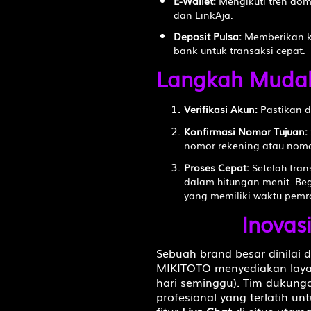
E-Wallet:
Mengikuti tren dom
dan LinkAja.
44
Hidung Bel
Deposit Pulsa:
Memberikan k
Meja - Arj
bank untuk transaksi cepat.
Langkah Mudah
45
Udang ke
46
Langit
Verifikasi Akun:
Pastikan d
47
Tanah
Konfirmasi Nomor Tujuan:
nomor rekening atau nomor
48
Gula
Proses Cepat:
Setelah tran
dalam hitungan menit. Be
49
Obat
yang memiliki waktu pem
50
Ahli Nuju
Inovas
51
Air Gripe
Sebuah brand besar dinila
52
Air Panas
MIKITOTO menyediakan layan
hari seminggu). Tim dukung
53
Alat Tulis
profesional yang terlatih un
54
Ambil Air