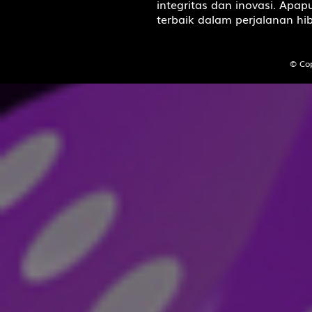
integritas dan inovasi. Apa
terbaik dalam perjalanan hib
79
Topi
80
Arloji
© Cop
81
Tokong Te
82
Toko Kain
83
Tiup Harm
84
Ayam Kal
85
Tinta Ste
86
Babi Huta
87
Badminto
88
Tinta
89
Baju Cina
90
Baker Rum