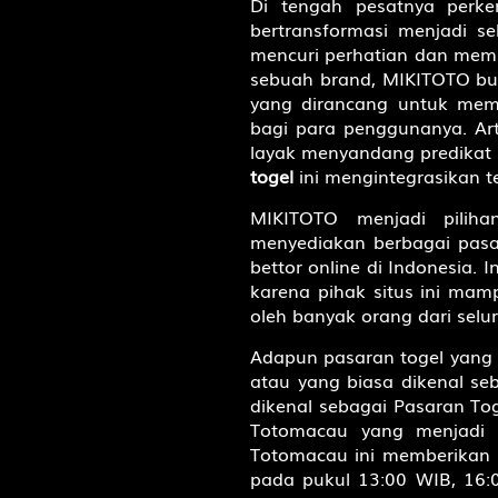
Di tengah pesatnya perkem
bertransformasi menjadi se
15
Pendeta W
mencuri perhatian dan mem
Manggis -
sebuah brand, MIKITOTO bu
yang dirancang untuk mem
bagi para penggunanya. Ar
16
Orang Bon
layak menyandang predikat
Anggur - B
togel
ini mengintegrasikan 
MIKITOTO menjadi piliha
17
Penolong -
menyediakan berbagai pasar
bettor online di Indonesia. 
karena pihak situs ini ma
18
Putri Raja
oleh banyak orang dari selu
Engsel - D
Adapun pasaran togel yang 
atau yang biasa dikenal se
19
Kekasih - 
dikenal sebagai Pasaran To
Bemo - N
Totomacau yang menjadi 
Totomacau ini memberikan l
pada pukul 13:00 WIB, 16:
20
Pahlawan -