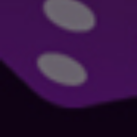
103
Batu Nisa
104
Tiang Kap
105
Tertabrak
106
Terong
107
Termos
108
Terlangga
109
Terlangga
110
Terlangga
111
Terhalang
112
Terhalang
113
Bawang
114
Bayar Paj