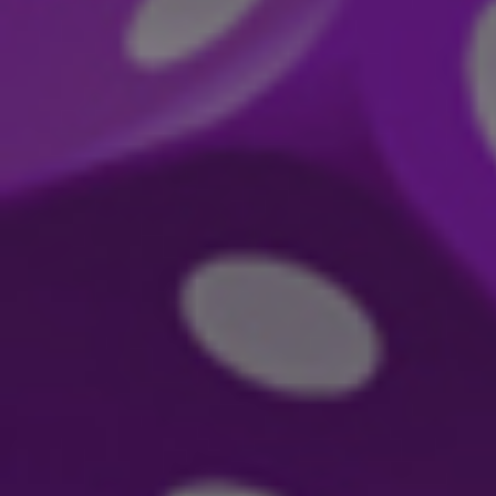
91
Ballpen
92
Balsem
93
Timbanga
94
Timba
95
Ban Gemb
96
Timang A
97
Bangku
98
Timah
99
Bantal
100
Tikus Mak
101
Batu Gugu
102
Tidur