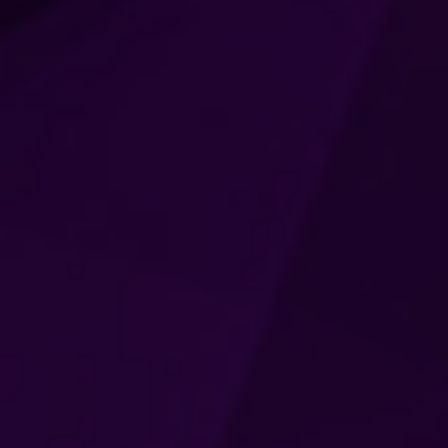
139
Tas Kulit
140
Berak
141
Tas Kertas
142
Beras
143
Berciuman
144
Tapis
145
Berenang
146
Beri Maka
147
Beri Minu
148
Beri Pada 
149
Beri Sede
150
Berjalan