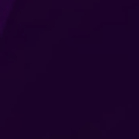
164
Bertunan
165
Betulkan 
166
Biku Sung
167
Bir
168
Biscuit
169
Bocah Ra
170
Bola
171
Setan - B
Tangan - 
172
Orang Mat
Sawi - Kaki