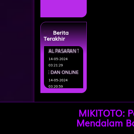
SINGAPOREEVE
9
Istri Sejati
7286
Mobil - Se
VIRGINIA DAY
1736
Berita
10
Peti Mati 
Terakhir
Arjuna da
JADWAL PASARAN TOGEL
11
Raja - Nag
14-05-2024
Samiaji
03:21:29
JADWAL BANK OFFLINE DAN ONLINE
12
Wanita Can
14-05-2024
Bubuk - O
03:20:59
HADIAH PASARAN TOGEL
13
Ahli Nujum
28-11-2023
Abiyasa
14:45:09
MIKITOTO: P
Mendalam Ba
14
Orang Buta
Destarata